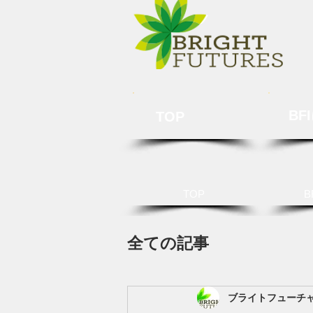
BF
TOP
TOP
B
全ての記事
ブライトフューチ