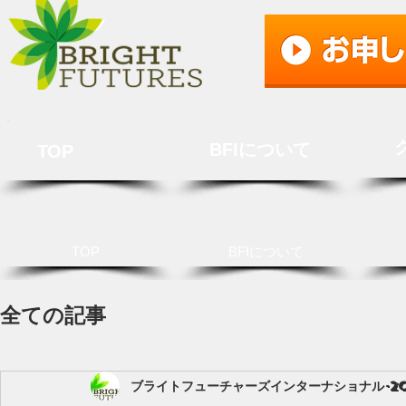
BFIについて
TOP
TOP
BFIについて
全ての記事
ブライトフューチャーズインターナショナル
2