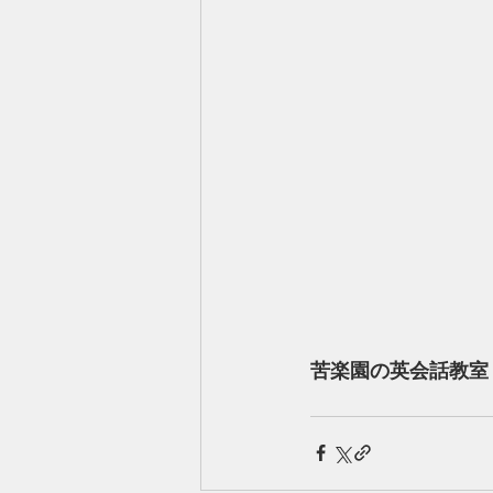
苦楽園の英会話教室