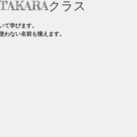
TAKARAクラス
いて学びます。
使わない名前も憶えます。