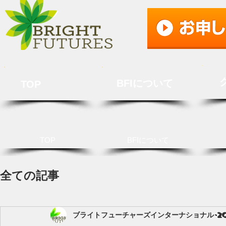
BFIについて
TOP
TOP
BFIについて
全ての記事
ブライトフューチャーズインターナショナル
2