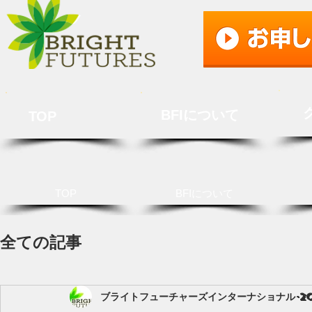
BFIについて
TOP
TOP
BFIについて
全ての記事
ブライトフューチャーズインターナショナル
2