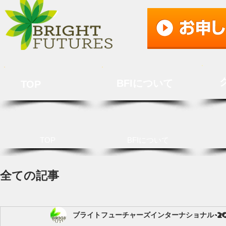
BFIについて
TOP
TOP
BFIについて
全ての記事
ブライトフューチャーズインターナショナル
2