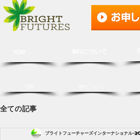
BFIについて
TOP
TOP
BFIについて
全ての記事
ブライトフューチャーズインターナショナル
2