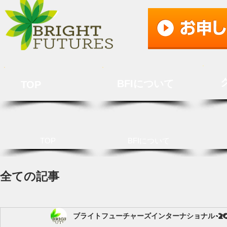
BFIについて
TOP
TOP
BFIについて
全ての記事
ブライトフューチャーズインターナショナル
2