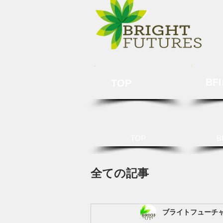
BF
TOP
TOP
B
全ての記事
ブライトフューチ