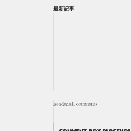
最新記事
header.all-comments
Our class 🌻