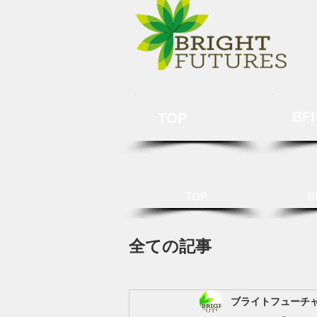
BF
TOP
TOP
B
全ての記事
ブライトフューチ