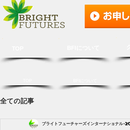
BFIについて
TOP
TOP
BFIについて
全ての記事
ブライトフューチャーズインターナショナル
2