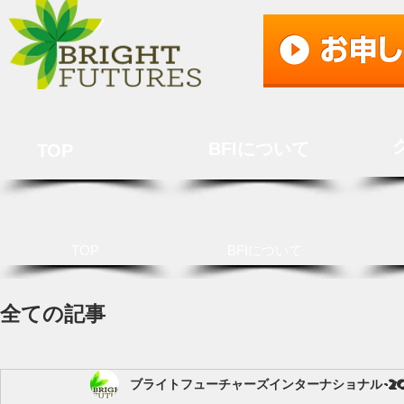
BFIについて
TOP
TOP
BFIについて
全ての記事
ブライトフューチャーズインターナショナル
2