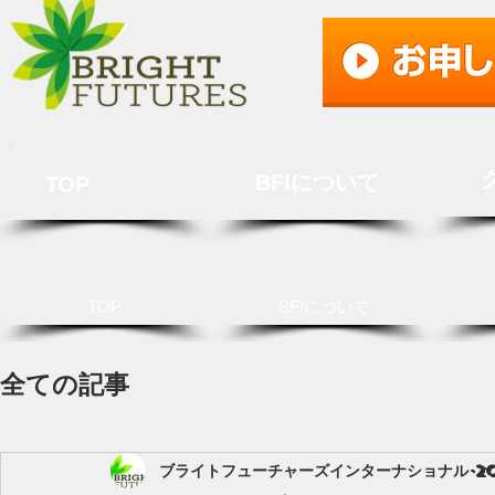
BFIについて
TOP
TOP
BFIについて
全ての記事
ブライトフューチャーズインターナショナル
2