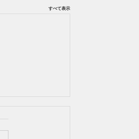
すべて表示