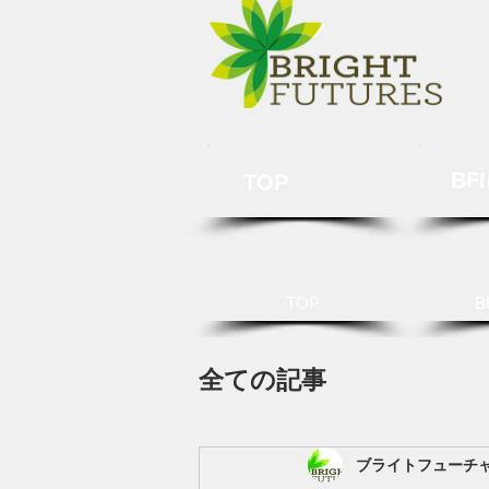
BF
TOP
TOP
B
全ての記事
ブライトフューチ