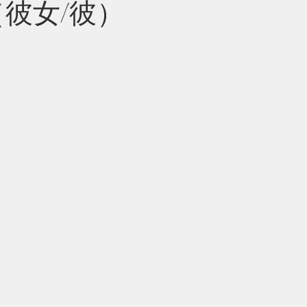
e（彼女/彼）