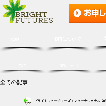
BFIについて
TOP
TOP
BFIについて
全ての記事
ブライトフューチャーズインターナショナル
2