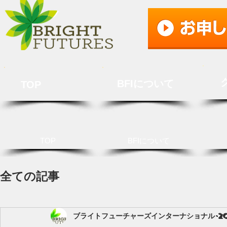
BFIについて
TOP
TOP
BFIについて
全ての記事
ブライトフューチャーズインターナショナル
2