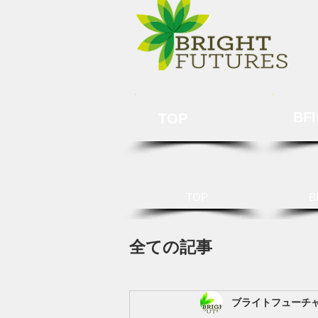
BF
TOP
TOP
B
全ての記事
ブライトフューチ