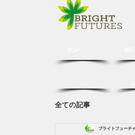
BF
TOP
TOP
B
全ての記事
ブライトフューチ