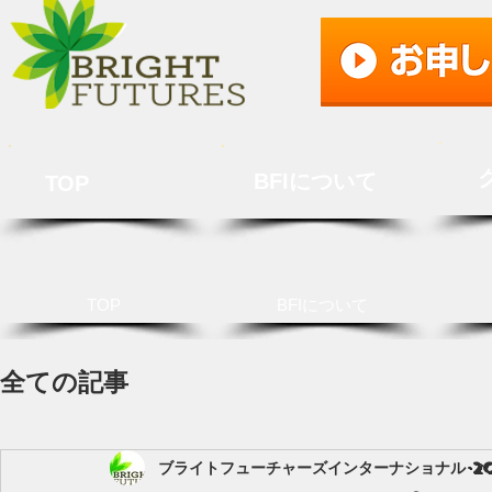
BFIについて
TOP
TOP
BFIについて
全ての記事
ブライトフューチャーズインターナショナル
2