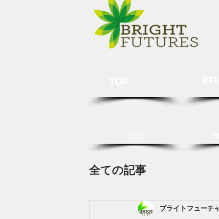
BF
TOP
TOP
B
全ての記事
ブライトフューチ