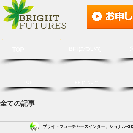
BFIについて
TOP
TOP
BFIについて
全ての記事
ブライトフューチャーズインターナショナル
2