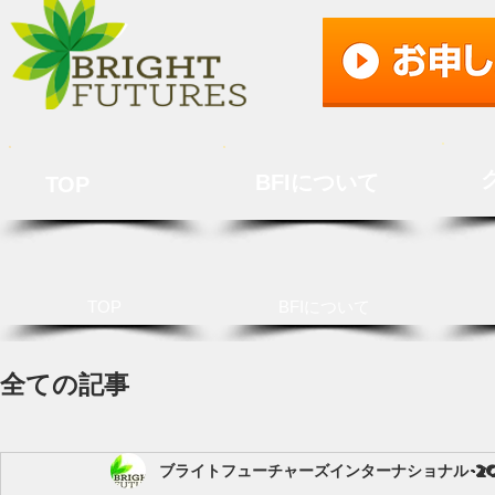
BFIについて
TOP
TOP
BFIについて
全ての記事
ブライトフューチャーズインターナショナル
2