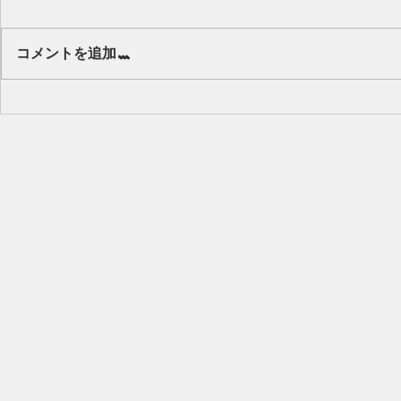
Our class 🌻
コメントを追加…
キッズから