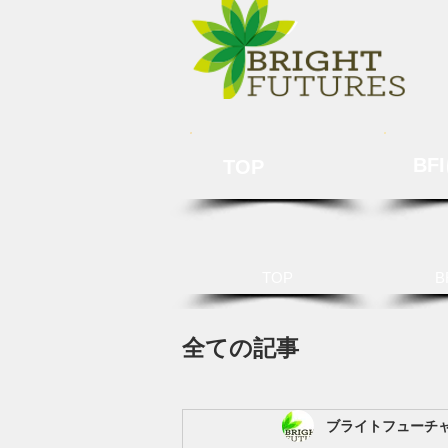
BF
TOP
TOP
B
全ての記事
ブライトフューチ