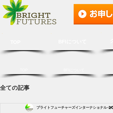
BFIについて
TOP
TOP
BFIについて
全ての記事
ブライトフューチャーズインターナショナル
2