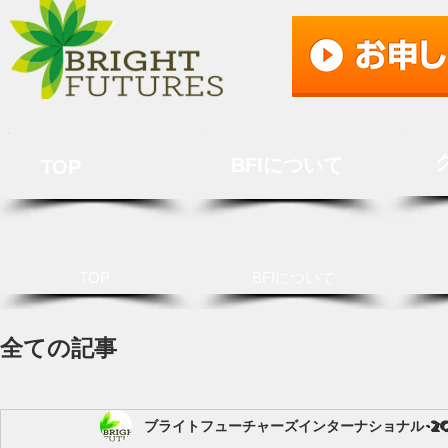
BFIについて
TOP
TOP
BFIについて
全ての記事
ブライトフューチャーズインターナショナル
2