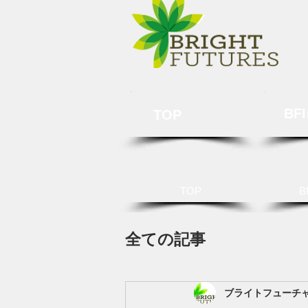
BF
TOP
TOP
B
全ての記事
ブライトフューチ