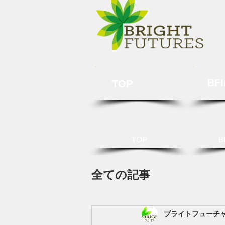
BF
TOP
TOP
B
全ての記事
ブライトフューチ