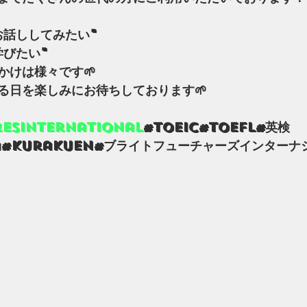
話ししてみたい" 
学びたい"
かけは様々です🌱
る日を楽しみにお待ちしております🌱
resinternational
#TOEIC#TOEFL#英検
ya#kurakuen#ブライトフューチャーズインターナ