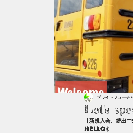
ブライトフューチ
Let's sp
【新規入会、続出中‼
Hello☀️