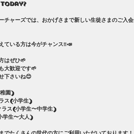
 today?
ーチャーズでは、おかげさまで新しい生徒さまのご入会
ている方は今がチャンス‼️📣
方はぜひ🌱
も大歓迎です🌱
せ下さいね😊
幼稚園)
クラス(小学生)
eクラス(小学生〜中学生)
(小学生〜大人)
までたくさんの世代の方にご利用いただいております！