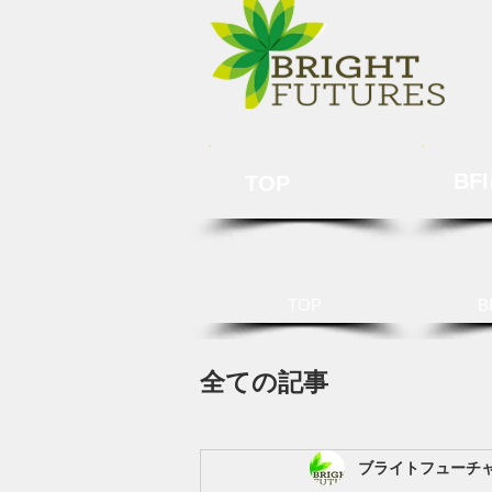
BF
TOP
TOP
B
全ての記事
ブライトフューチ