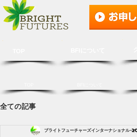
BFIについて
TOP
TOP
BFIについて
全ての記事
ブライトフューチャーズインターナショナル
2