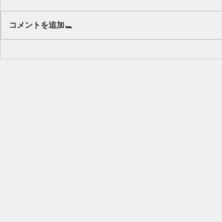
Our class 🌻
コメントを追加…
キッズから