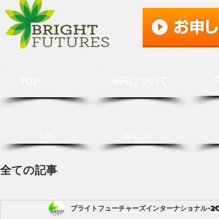
BFIについて
TOP
TOP
BFIについて
全ての記事
ブライトフューチャーズインターナショナル
2