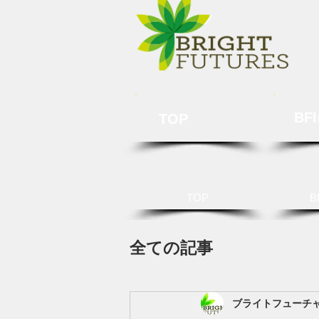
BF
TOP
TOP
B
全ての記事
ブライトフューチ