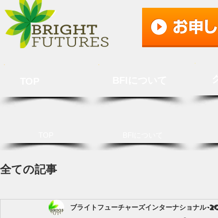
BFIについて
TOP
TOP
BFIについて
全ての記事
ブライトフューチャーズインターナショナル
2