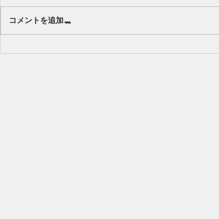
Our class 🌻
コメントを追加…
キッズから