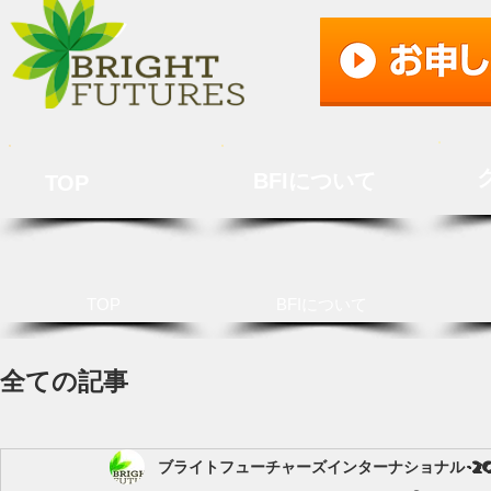
BFIについて
TOP
TOP
BFIについて
全ての記事
ブライトフューチャーズインターナショナル
2