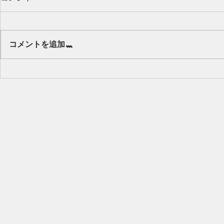
Our class 🌻
コメントを追加…
キッズから