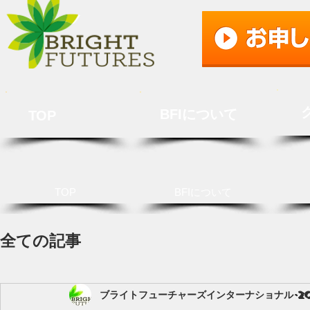
BFIについて
TOP
TOP
BFIについて
全ての記事
ブライトフューチャーズインターナショナル
2