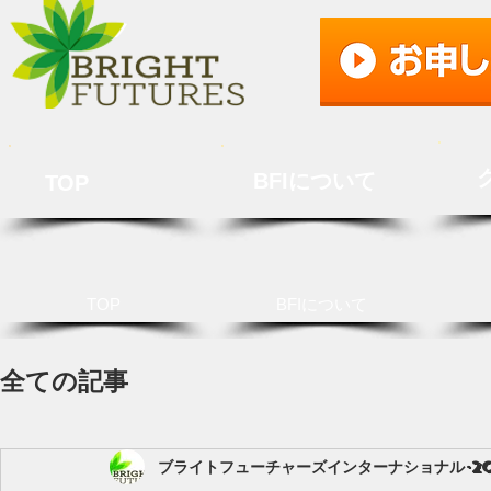
BFIについて
TOP
TOP
BFIについて
全ての記事
ブライトフューチャーズインターナショナル
2