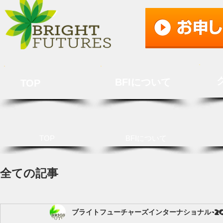
BFIについて
TOP
TOP
BFIについて
全ての記事
ブライトフューチャーズインターナショナル
2