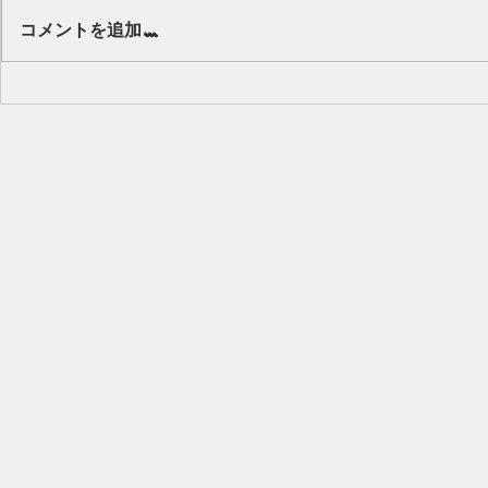
Our class 🌻
コメントを追加…
キッズから