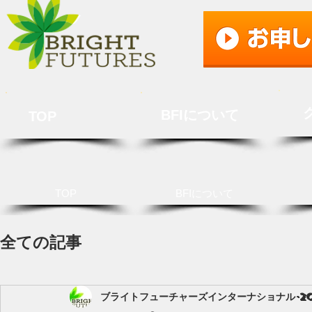
BFIについて
TOP
TOP
BFIについて
全ての記事
ブライトフューチャーズインターナショナル
2