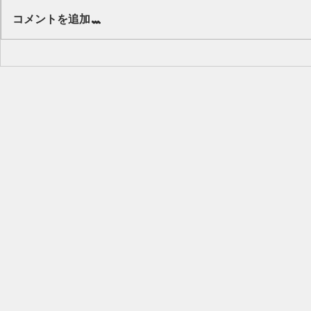
Our class 🌻
コメントを追加…
キッズから