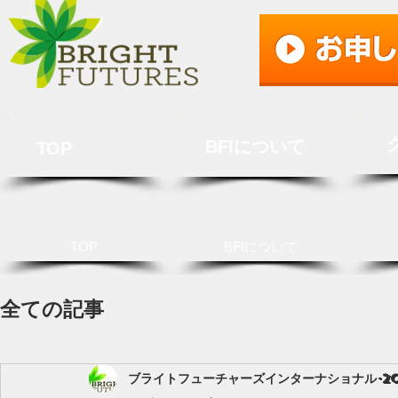
BFIについて
TOP
TOP
BFIについて
全ての記事
ブライトフューチャーズインターナショナル
2