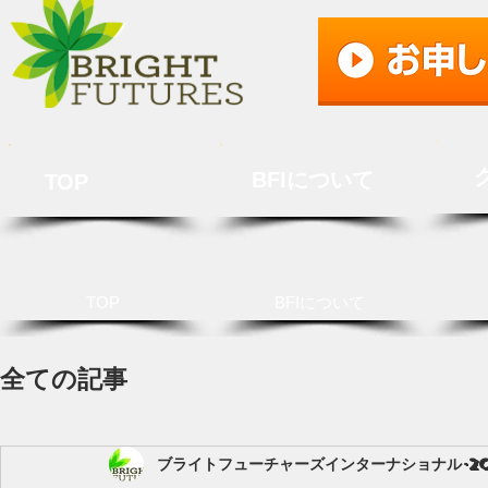
BFIについて
TOP
TOP
BFIについて
全ての記事
ブライトフューチャーズインターナショナル
2