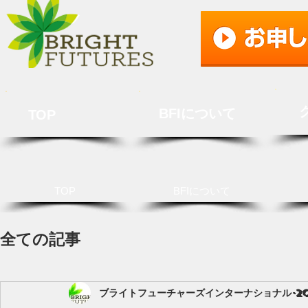
BFIについて
TOP
TOP
BFIについて
全ての記事
ブライトフューチャーズインターナショナル
2