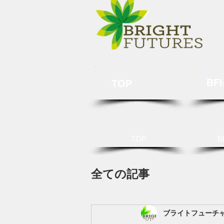
BF
TOP
TOP
B
全ての記事
ブライトフューチ