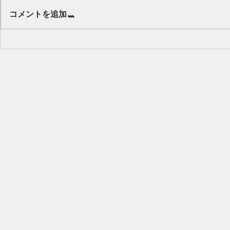
Our class 🌻
コメントを追加…
キッズから