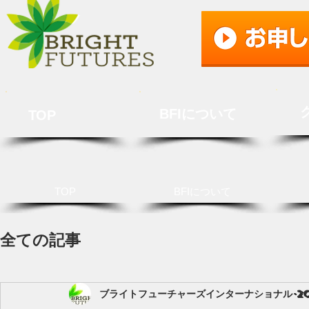
BFIについて
TOP
TOP
BFIについて
全ての記事
ブライトフューチャーズインターナショナル
2