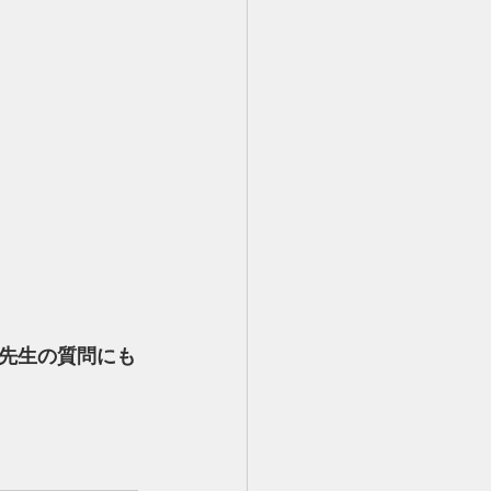
先生の質問にも