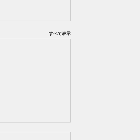
すべて表示