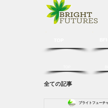
BF
TOP
TOP
B
全ての記事
ブライトフューチ