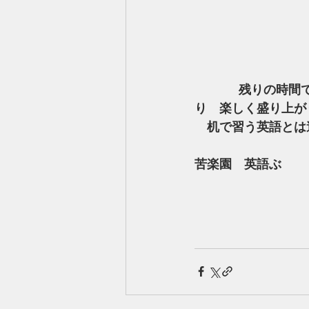
        残りの時間で少し久しぶりにウノをしました。英語でゲームをするのも勉強にな
り　楽しく盛り上が
　机で習う英語とは
苦楽園　英語ぶ