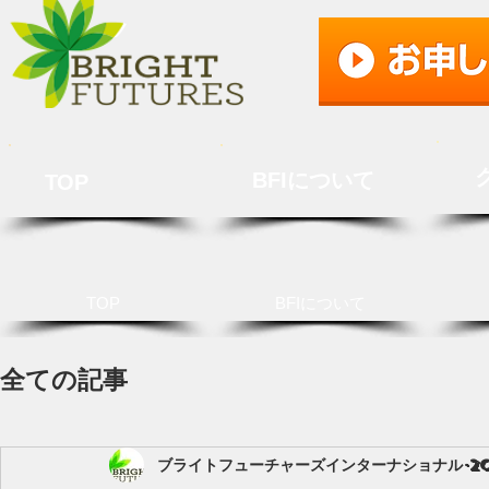
BFIについて
TOP
TOP
BFIについて
全ての記事
ブライトフューチャーズインターナショナル
2