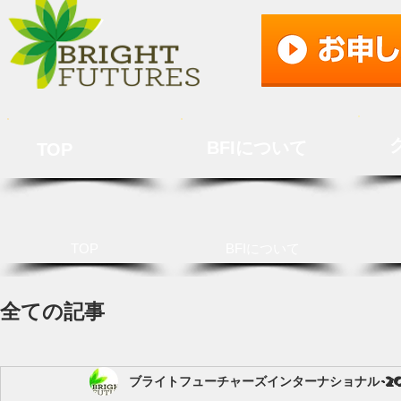
BFIについて
TOP
TOP
BFIについて
全ての記事
ブライトフューチャーズインターナショナル
2