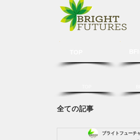
BF
TOP
TOP
B
全ての記事
ブライトフューチ