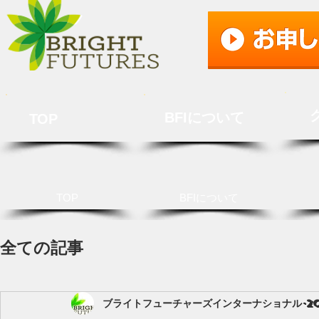
BFIについて
TOP
TOP
BFIについて
全ての記事
ブライトフューチャーズインターナショナル
2