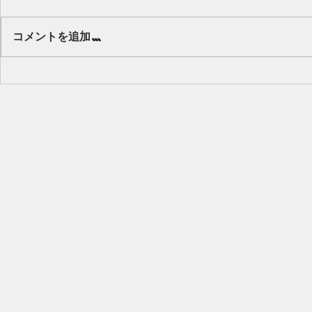
Our class 🌻
コメントを追加…
キッズから